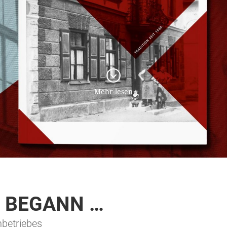
Mehr lesen
S BEGANN …
nbetriebes