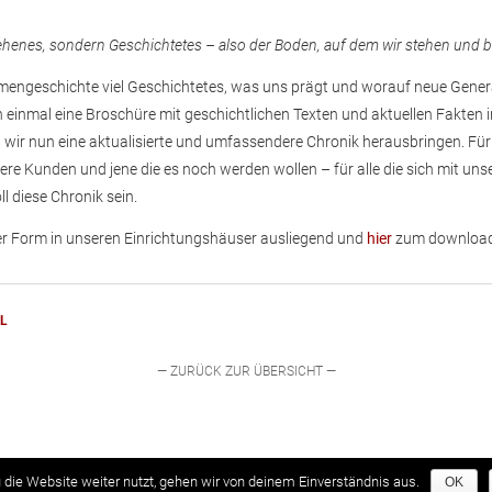
hehenes, sondern Geschichtetes – also der Boden, auf dem wir stehen und b
rmengeschichte viel Geschichtetes, was uns prägt und worauf neue Gene
einmal eine Broschüre mit geschichtlichen Texten und aktuellen Fakten in
wir nun eine aktualisierte und umfassendere Chronik herausbringen. Für 
sere Kunden und jene die es noch werden wollen – für alle die sich mit un
ll diese Chronik sein.
ter Form in unseren Einrichtungshäuser ausliegend und
hier
zum download
L
— ZURÜCK ZUR ÜBERSICHT —
die Website weiter nutzt, gehen wir von deinem Einverständnis aus.
OK
Gestaltung. Alle Rechte vorbehalten.
Impressum
Datenschutzerklärung
AGB