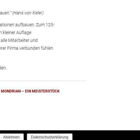
auen.“ (Hans von Keler)
rationen aufbauen. Zum 125-
 kleiner Auflage
alle Mitarbeiter und
serer Firma verbunden fühlen
en.
MONDRIAN – EIN MEISTERSTÜCK
Ablehnen
Datenschutzerklärung