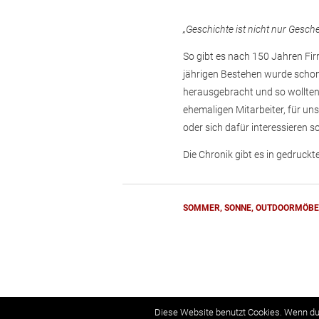
„Geschichte ist nicht nur Gesc
So gibt es nach 150 Jahren Fi
jährigen Bestehen wurde schon 
herausgebracht und so wollten 
ehemaligen Mitarbeiter, für un
oder sich dafür interessieren so
Die Chronik gibt es in gedruck
SOMMER, SONNE, OUTDOORMÖBE
Diese Website benutzt Cookies. Wenn du 
2026 © Thalmeier Einrichtungen, Raumplanung und 