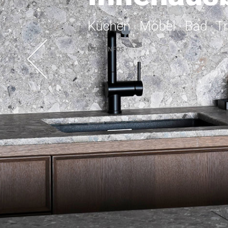
Küchen · Möbel · Bad · T
MEHR INFOS