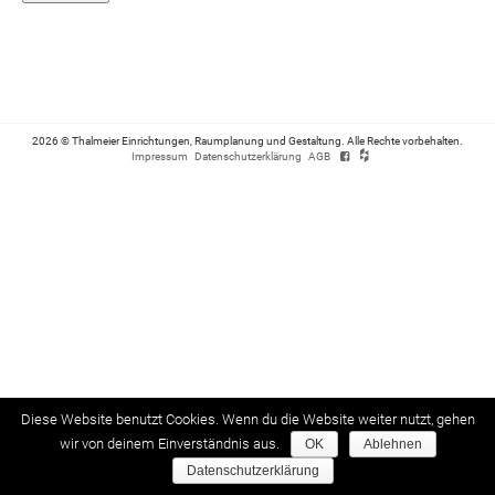
2026 © Thalmeier Einrichtungen, Raumplanung und Gestaltung. Alle Rechte vorbehalten.
Impressum
Datenschutzerklärung
AGB
Diese Website benutzt Cookies. Wenn du die Website weiter nutzt, gehen
wir von deinem Einverständnis aus.
OK
Ablehnen
Datenschutzerklärung