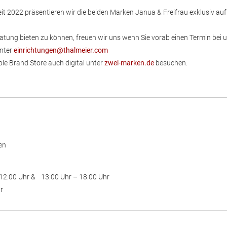
it 2022 präsentieren wir die beiden Marken Janua & Freifrau exklusiv auf
tung bieten zu können, freuen wir uns wenn Sie vorab einen Termin bei u
unter
einrichtungen@thalmeier.com
le Brand Store auch digital unter
zwei-marken.de
besuchen.
er
en
 12:00 Uhr & 13:00 Uhr – 18:00 Uhr
r